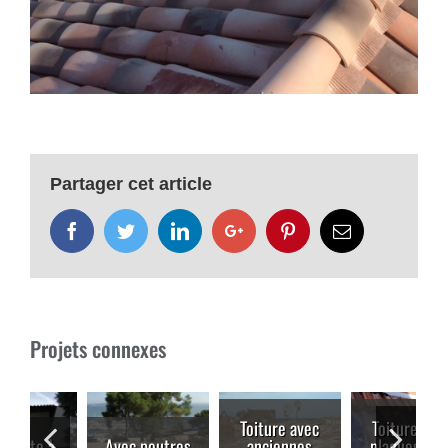
Partager cet article
Facebook
Twitter
LinkedIn
Google+
Pinterest
Email
Projets connexes
Toiture avec
Toiture avec
Avec poutres
anciennes
plaques sous