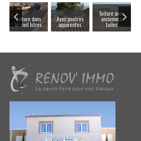
Toiture avec
Toiture dans
Avec poutres
anciennes
le vieil Istres
apparentes
tuiles