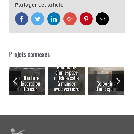
Partager cet article
Facebook
Twitter
LinkedIn
Google+
Pinterest
Email
Projets connexes
Relooking
d’un espace
Architecture
cuisine/salle
et décoration
à manger
Relooking
d’intérieur
avec verrière
d’un séjour