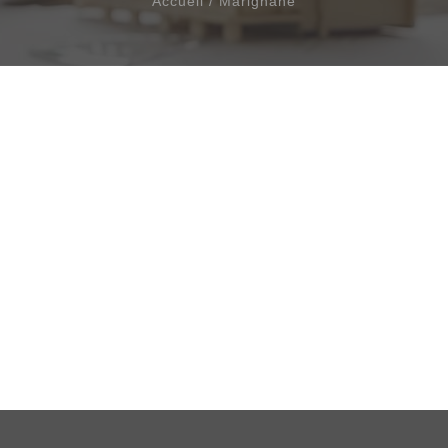
Accueil
/
Marignane