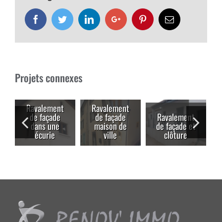
Facebook
Twitter
LinkedIn
Google+
Pinterest
Email
Projets connexes
Ravalement
Ravalement
de façade
de façade
Ravalement
dans une
maison de
de façade et
écurie
ville
clôture