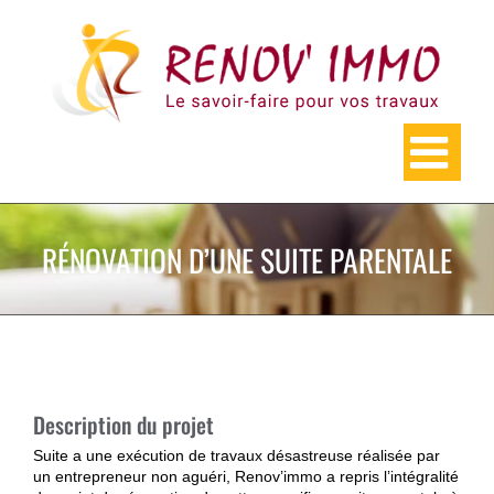
Skip
to
content
RÉNOVATION D’UNE SUITE PARENTALE
Description du projet
Suite a une exécution de travaux désastreuse réalisée par
un entrepreneur non aguéri, Renov’immo a repris l’intégralité