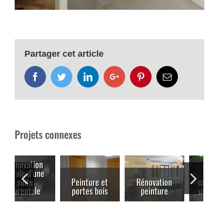
Partager cet article
Facebook
Twitter
LinkedIn
Google+
Pinterest
Email
Projets connexes
Pose de
Peinture et
Rénovation
carrelage sur
portes bois
peinture
une terrasse