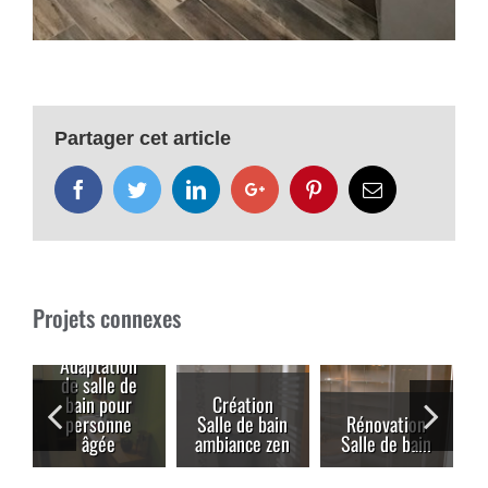
Partager cet article
Facebook
Twitter
LinkedIn
Google+
Pinterest
Email
Projets connexes
Adaptation
de salle de
bain pour
Création
personne
Salle de bain
Rénovation
âgée
ambiance zen
Salle de bain