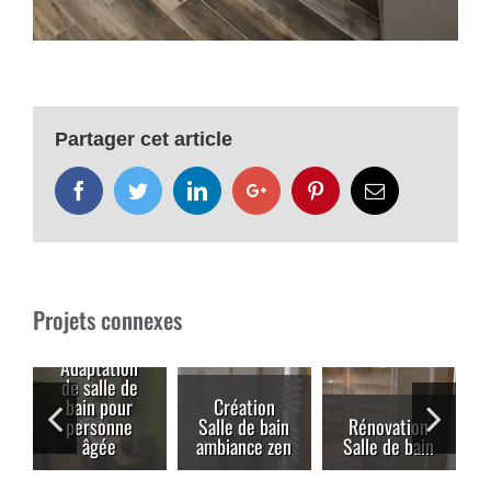
Partager cet article
Facebook
Twitter
LinkedIn
Google+
Pinterest
Email
Projets connexes
Adaptation
de salle de
bain pour
Création
personne
Salle de bain
Rénovation
âgée
ambiance zen
Salle de bain