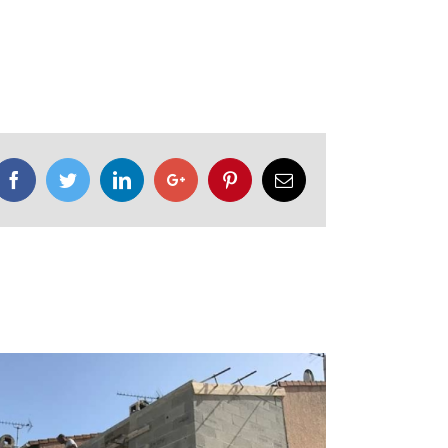
Facebook
Twitter
LinkedIn
Google+
Pinterest
Email