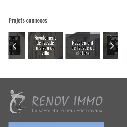
Projets connexes
Ravalement
Ravalement
de façade
Ravalement
de façade et
maison de
de façade et
terrasse
ville
clôture
composite