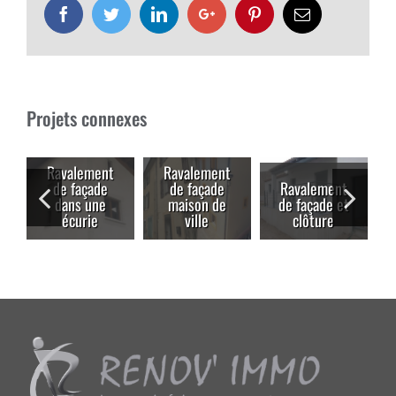
Facebook
Twitter
LinkedIn
Google+
Pinterest
Email
Projets connexes
Ravalement
Ravalement
de façade
de façade
Ravalement
dans une
maison de
de façade et
écurie
ville
clôture