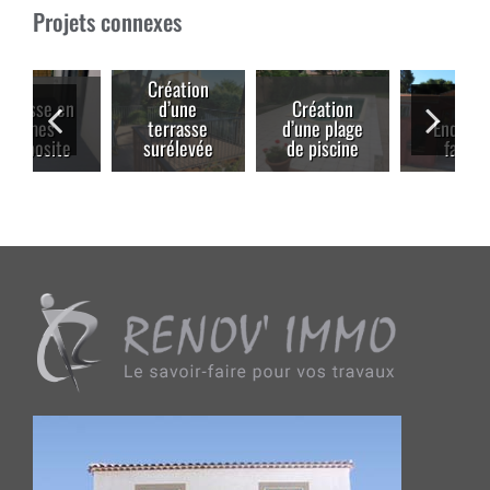
Projets connexes
Création
d’une
Création
terrasse
d’une plage
Enduit de
surélevée
de piscine
façade