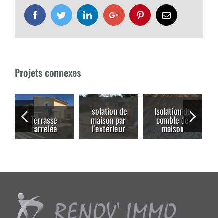
Facebook
Twitter
LinkedIn
Google+
Pinterest
Email
Projets connexes
Isolation de
Isolation de
Terrasse
maison par
comble de
carrelée
l’extérieur
maison