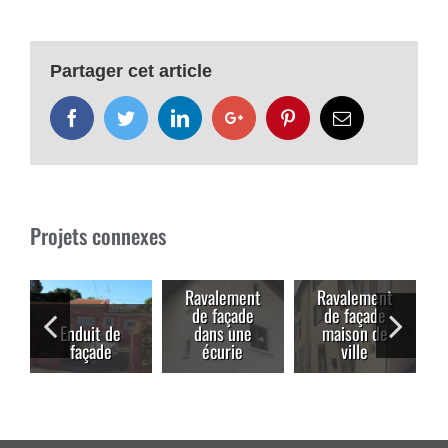
Partager cet article
Facebook
Twitter
LinkedIn
Google+
Pinterest
Email
Projets connexes
Ravalement
Ravalement
de façade
de façade
Enduit de
dans une
maison de
façade
écurie
ville