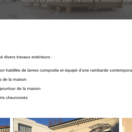
ccueil
/
Création d’un perron avec marquise et nouveaux vole
é divers travaux extérieurs :
béton habillée de lames composite et équipé d’une rambarde contempora
s de la maison
 pourtour de la maison
erts chevronnés