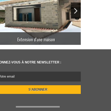
Travaux d’agrandissement d’une villa
Agra
ONNEZ-VOUS À NOTRE NEWSLETTER :